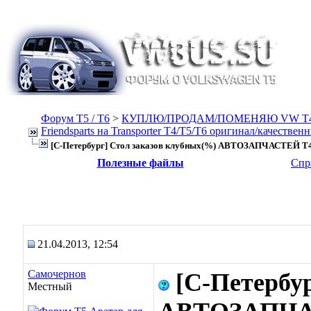
Форум Т5 / T6
>
КУПЛЮ/ПРОДАМ/ПОМЕНЯЮ VW T4, Т
Friendsparts на Transporter T4/T5/T6 оригинал/качествен
[С-Петербург] Стол заказов клубных(%) АВТОЗАПЧАСТЕЙ T4
Полезные файлы
Спр
21.04.2013, 12:54
Самочернов
[С-Петербу
Местный