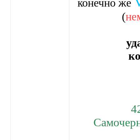
конечно же
(
не
уд
ко
4
Самочер