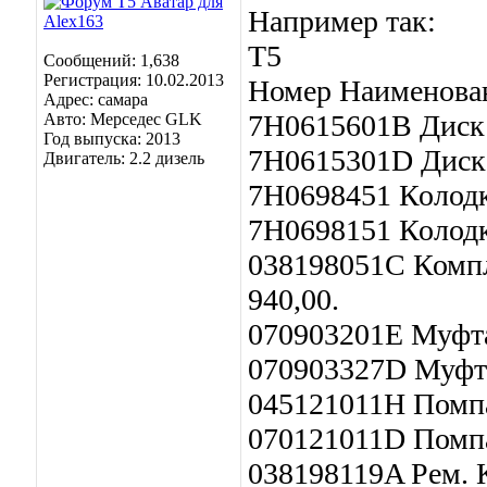
Например так:
Т5
Сообщений: 1,638
Регистрация: 10.02.2013
Номер Наименова
Адрес: самара
7H0615601B Диск т
Авто: Мерседес GLK
Год выпуска: 2013
7H0615301D Диск 
Двигатель: 2.2 дизель
7H0698451 Колодки
7H0698151 Колодки
038198051C Компл
940,00.
070903201E Муфта 
070903327D Муфта 
045121011H Помпа 
070121011D Помпа 
038198119A Рем. К