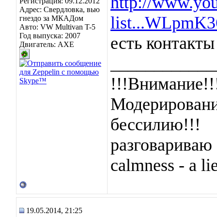
http://www.you
Регистрация: 09.12.2012
Адрес: Свердловка, вью
list...WLpm
гнездо за МКАДом
Авто: VW Multivan T-5
Год выпуска: 2007
есть контакты
Двигатель: AXE
____________
!!!Внимание!!
Модерировани
бессилию!!!
разговариваю 
calmness - a lie
19.05.2014, 21:25