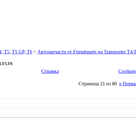
5, T5 GP, T6
>
Автозапчасти от Friendsparts на Transporter T4
,T5,T6
Справка
Сообще
Страница 21 из 80
«
Перва