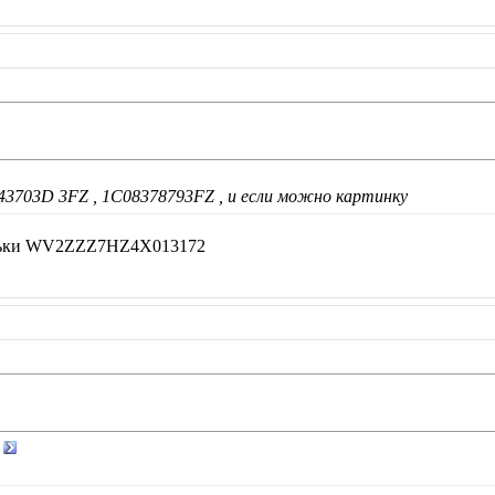
43703D 3FZ , 1C08378793FZ , и если можно картинку
альки WV2ZZZ7HZ4X013172