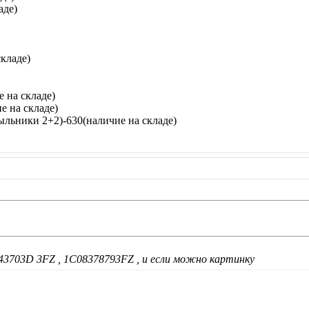
аде)
кладе)
 на складе)
е на складе)
ьники 2+2)-630(наличие на складе)
43703D 3FZ , 1C08378793FZ , и если можно картинку