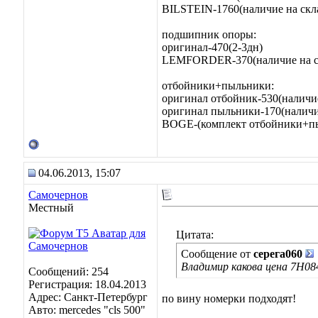
BILSTEIN-1760(наличие на скл
подшипник опоры:
оригинал-470(2-3дн)
LEMFORDER-370(наличие на с
отбойники+пыльники:
оригинал отбойник-530(наличие
оригинал пыльники-170(наличи
BOGE-(комплект отбойники+пыл
04.06.2013, 15:07
Самочернов
Местный
Цитата:
Сообщение от
серега060
Владимир какова цена 7H08
Сообщений: 254
Регистрация: 18.04.2013
Адрес: Санкт-Петербург
по вину номерки подходят!
Авто: mercedes "cls 500"