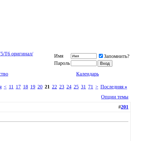
/T5/T6 оригинал/
Имя
Запомнить?
Пароль
ство
Календарь
я
<
11
17
18
19
20
21
22
23
24
25
31
71
>
Последняя
»
Опции темы
#
201