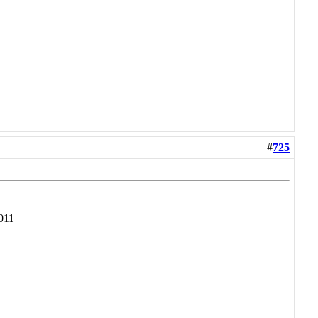
#
725
011