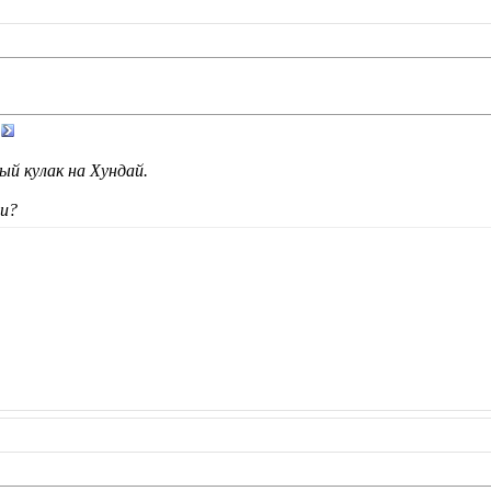
й кулак на Хундай.
ии?