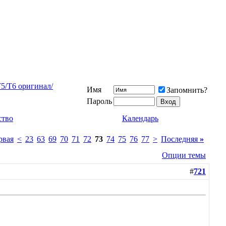
/T5/T6 оригинал/
Имя
Запомнить?
Пароль
ство
Календарь
рвая
<
23
63
69
70
71
72
73
74
75
76
77
>
Последняя
»
Опции темы
#
721