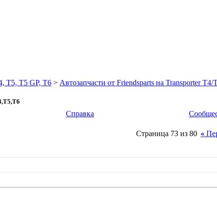
5, T5 GP, T6
>
Автозапчасти от Friendsparts на Transporter T4
,T5,T6
Справка
Сообще
Страница 73 из 80
«
Пе