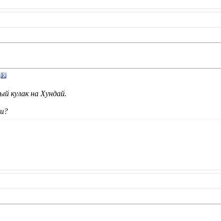
й кулак на Хундай.
ии?