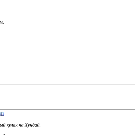
м.
й кулак на Хундай.