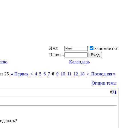
Имя
Запомнить?
Пароль
ство
Календарь
из 25
«
Первая
<
4
5
6
7
8
9
10
11
12
18
>
Последняя
»
Опции темы
#
71
поделать?