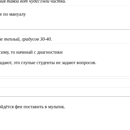
ия такой вот чудесТной чистки.
ее по мануалу
ле теплый, градусов 30-40.
симу, то начинай с диагностики
адают, это глупые студенты не задают вопросов.
ойдётся фен поставить в мультик.