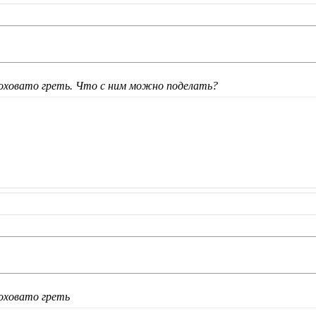
лоховато греть. Что с ним можно поделать?
оховато греть