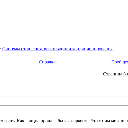
>
Системы отопления, вентиляции и кондиционирования
Справка
Сообще
Страница 8 
то греть. Как грицца пропала былая жаркость. Что с ним можно 