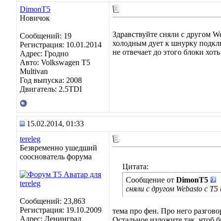
DimonT5
Новичок
Здравствуйте сняли с другом We
Сообщений: 19
холодным дует к шнурку подклю
Регистрация: 10.01.2014
не отвечает до этого блоки хот
Адрес: Гродно
Авто: Volkswagen T5
Multivan
Год выпуска: 2008
Двигатель: 2.5TDI
15.02.2014, 01:33
tereleg
Безвременно ушедший
сооснователь форума
Цитата:
Сообщение от
DimonT5
сняли с другом Webasto с Т5
Сообщений: 23,863
Регистрация: 19.10.2009
тема про фен. Про него разгово
Адрес: Ленинград
Остальное изложите так, чтоб 