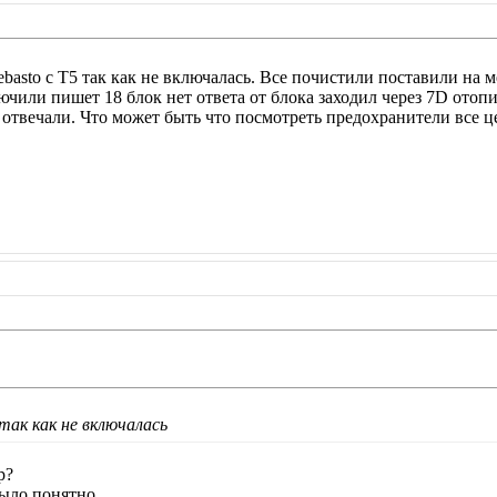
basto с Т5 так как не включалась. Все почистили поставили на м
чили пишет 18 блок нет ответа от блока заходил через 7D отопи
ь отвечали. Что может быть что посмотреть предохранители все 
 так как не включалась
р?
было понятно.