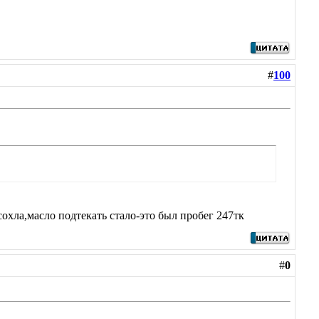
#
100
охла,масло подтекать стало-это был пробег 247тк
#
0