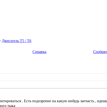
>
Двигатель Т5 / T6
Справка
Сообще
тироваться . Есть подозрение на какую нибудь запчасть , идешь 
ного тыка