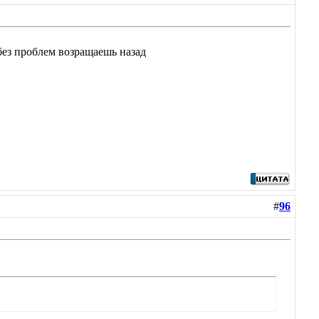
о без проблем возращаешь назад
#
96