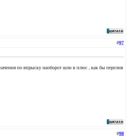
#
97
значения по впрыску наоборот шли в плюс , как бы перелив
#
98