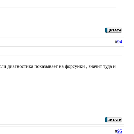
#
94
если диагностика показывает на форсунки , значит туда и
#
95