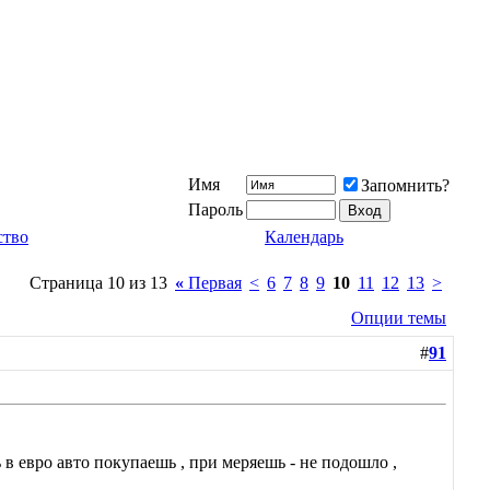
Имя
Запомнить?
Пароль
ство
Календарь
Страница 10 из 13
«
Первая
<
6
7
8
9
10
11
12
13
>
Опции темы
#
91
в евро авто покупаешь , при меряешь - не подошло ,