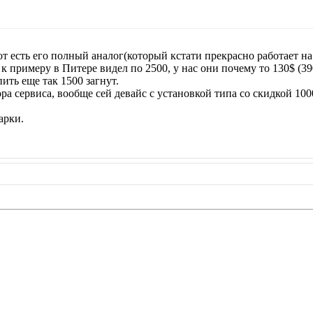
вот есть его полный аналог(который кстати прекрасно работает н
 к примеру в Питере видел по 2500, у нас они почему то 130$ (39
ить еще так 1500 загнут.
ора сервиса, вообще сей девайс с установкой типа со скидкой 100
арки.