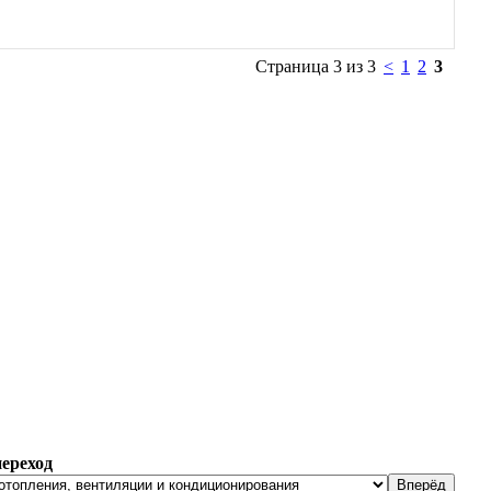
Страница 3 из 3
<
1
2
3
ереход