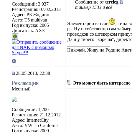
Сообщение от
tereleg
Сообщений: 3,937
таймер 1533 и всё
Регистрация: 07.02.2013
Адрес: РБ Жодино
Авто: T5 multivan
Элементарно ватсон
, типа 
Год выпуска: 2005
рэ. Ну и собственно сам таймер
Двигатель: AXE
проводков со штекерком прикуп
Да и у твоего "кореша", директ
__________________
Николай. Живу на Родине Ават
28.05.2013, 22:38
Рекламщик
Это может быть интересно
Местный
Сообщений: 1,200
Регистрация: 21.12.2012
Адрес: InternetCity
Авто: VW T5 California
Год выпуска: 2009