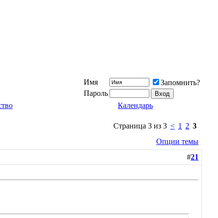
Имя
Запомнить?
Пароль
ство
Календарь
Страница 3 из 3
<
1
2
3
Опции темы
#
21