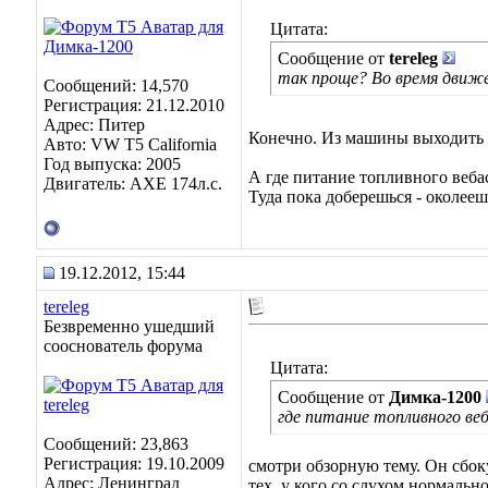
Цитата:
Сообщение от
tereleg
так проще? Во время движ
Сообщений: 14,570
Регистрация: 21.12.2010
Адрес: Питер
Конечно. Из машины выходить
Авто: VW T5 California
Год выпуска: 2005
А где питание топливного вебас
Двигатель: AXE 174л.с.
Туда пока доберешься - околееш
19.12.2012, 15:44
tereleg
Безвременно ушедший
сооснователь форума
Цитата:
Сообщение от
Димка-1200
где питание топливного в
Сообщений: 23,863
Регистрация: 19.10.2009
смотри обзорную тему. Он сбоку
Адрес: Ленинград
тех, у кого со слухом нормально