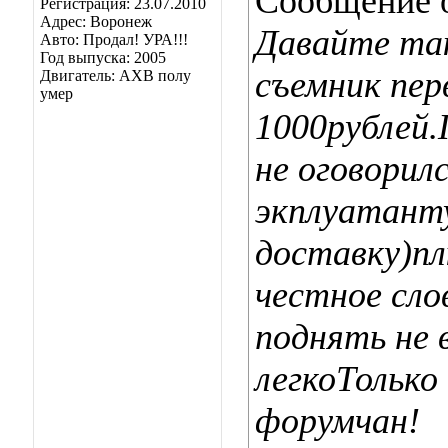
Сообщение 
Регистрация: 23.07.2010
Адрес: Воронеж
Давайте та
Авто: Продал! УРА!!!
Год выпуска: 2005
съемник пе
Двигатель: АХВ полу
умер
1000рублей.
не оговори
экплуатанту
доставку)пл
честное сло
поднять не
легкоТолько
форумчан!