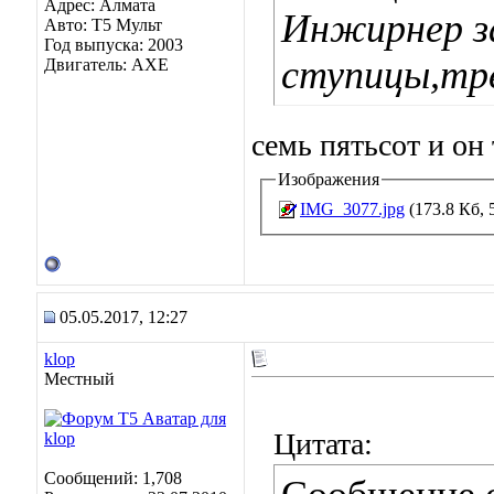
Адрес: Алмата
Инжирнер з
Авто: Т5 Мульт
Год выпуска: 2003
ступицы,тр
Двигатель: АХЕ
семь пятьсот и он
Изображения
IMG_3077.jpg
(173.8 Кб, 
05.05.2017, 12:27
klop
Местный
Цитата:
Сообщений: 1,708