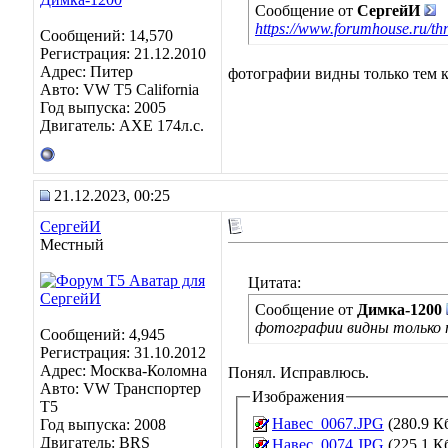
Сообщение от
СергейИ
https://www.forumhouse.ru/th
Сообщений: 14,570
Регистрация: 21.12.2010
Адрес: Питер
фотографии видны только тем к
Авто: VW T5 California
Год выпуска: 2005
Двигатель: AXE 174л.с.
21.12.2023, 00:25
СергейИ
Местный
Цитата:
Сообщение от
Димка-1200
фотографии видны только 
Сообщений: 4,945
Регистрация: 31.10.2012
Адрес: Москва-Коломна
Понял. Исправлюсь.
Авто: VW Транспортер
Изображения
Т5
Навес_0067.JPG
(280.9 К
Год выпуска: 2008
Двигатель: BRS
Навес_0074.JPG
(225.1 К