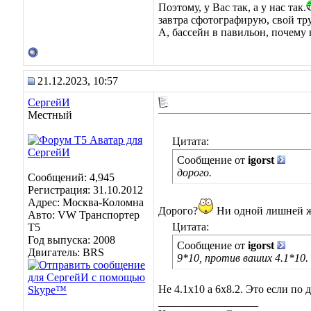
Поэтому, у Вас так, а у нас так.
завтра сфотографирую, свой тр
А, бассейн в павильон, почему
21.12.2023, 10:57
СергейИ
Местный
Цитата:
Сообщение от
igorst
дорого.
Сообщений: 4,945
Регистрация: 31.10.2012
Адрес: Москва-Коломна
Дорого?
Ни одной лишней же
Авто: VW Транспортер
Цитата:
Т5
Год выпуска: 2008
Сообщение от
igorst
Двигатель: BRS
9*10, против ваших 4.1*10.
Не 4.1х10 а 6х8.2. Это если по 
__________________