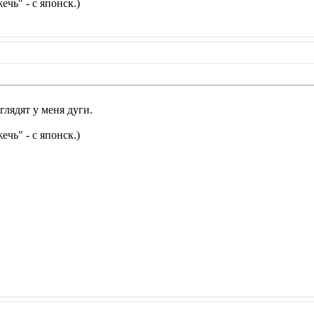
чь" - с японск.)
глядят у меня дуги.
чь" - с японск.)