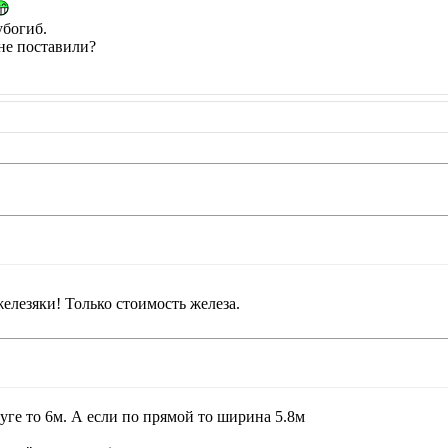
убогиб.
 не поставили?
лезяки! Только стоимость железа.
дуге то 6м. А если по прямой то ширина 5.8м