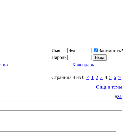
Имя
Запомнить?
Пароль
ство
Календарь
Страница 4 из 6
<
1
2
3
4
5
6
>
Опции темы
#
31