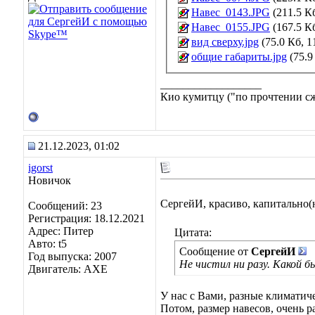
Навес_0143.JPG
(211.5 К
Навес_0155.JPG
(167.5 К
вид сверху.jpg
(75.0 Кб, 1
общие габариты.jpg
(75.9
__________________
Кио кумитцу ("по прочтении сже
21.12.2023, 01:02
igorst
Новичок
СергейИ, красиво, капитально(
Сообщений: 23
Регистрация: 18.12.2021
Адрес: Питер
Цитата:
Авто: t5
Сообщение от
СергейИ
Год выпуска: 2007
Не чистил ни разу. Какой б
Двигатель: AXE
У нас с Вами, разные климатиче
Потом, размер навесов, очень р