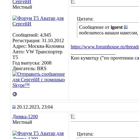
СергейИ
Местный
Цитата:
Сообщение от
igorst
поделитесь вашим навесом,
Сообщений: 4,945
Регистрация: 31.10.2012
Адрес: Москва-Коломна
https://www.forumhouse.ru/thread
Авто: VW Транспортер
__________________
Т5
Кио кумитцу ("по прочтении сже
Год выпуска: 2008
Двигатель: BRS
20.12.2023, 23:04
Димка-1200
Местный
Цитата: