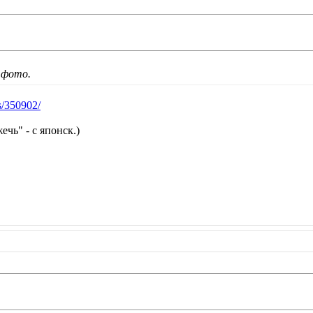
 фото.
s/350902/
чь" - с японск.)