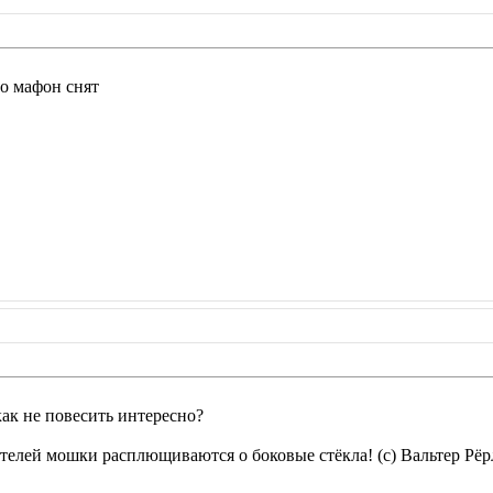
то мафон снят
как не повесить интересно?
елей мошки расплющиваются о боковые стёкла! (с) Вальтер Рёр