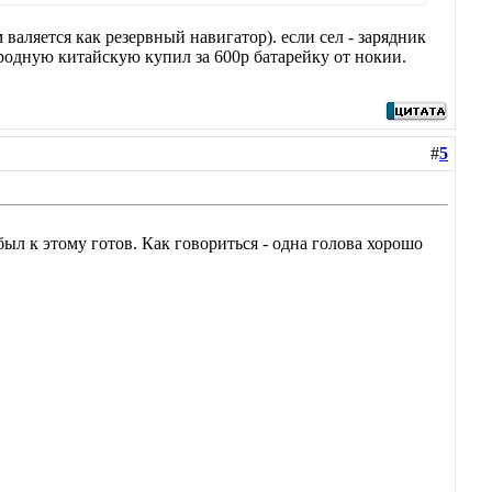
 валяется как резервный навигатор). если сел - зарядник
 родную китайскую купил за 600р батарейку от нокии.
#
5
и был к этому готов. Как говориться - одна голова хорошо