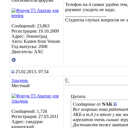
сооснователь форума
Телефон на 4 симки удобен те
роуминг уходить не надо.
__________________
Студенты глупых вопросов не з
Сообщений: 23,863
Регистрация: 19.10.2009
Адрес: Ленинград
Авто: Kasten from Venom
Год выпуска: 2008
Двигатель: АХС
25.02.2013, 07:54
Злыдень
Местный
Цитата:
Сообщение от
NAK
Все хоорошо пока работает
Сообщений: 1,726
АКБ и т.д.) в итоге у вас в
Регистрация: 27.03.2011
агрегатов очень сильно жр
Адрес: гандурас
Достоинств тоже хватает.
киришский