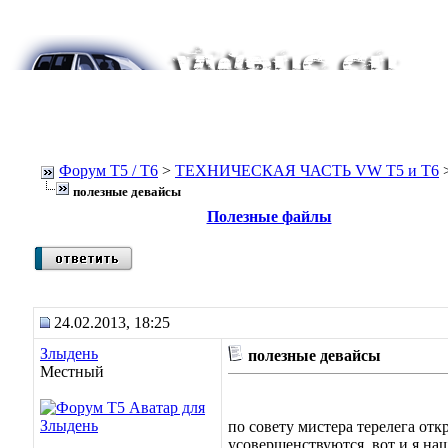
Форум Т5 / T6
>
ТЕХНИЧЕСКАЯ ЧАСТЬ VW T5 и T6
полезные девайсы
Полезные файлы
24.02.2013, 18:25
Злыдень
полезные девайсы
Местный
по совету мистера терелега от
усовершенствуются. вот и я на