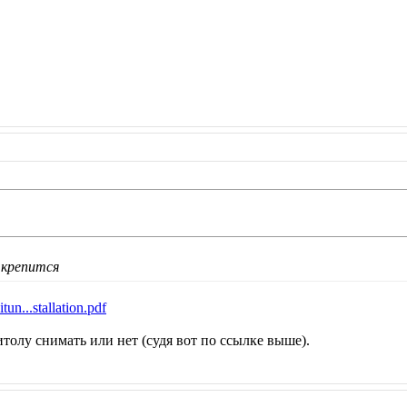
 крепится
un...stallation.pdf
толу снимать или нет (судя вот по ссылке выше).