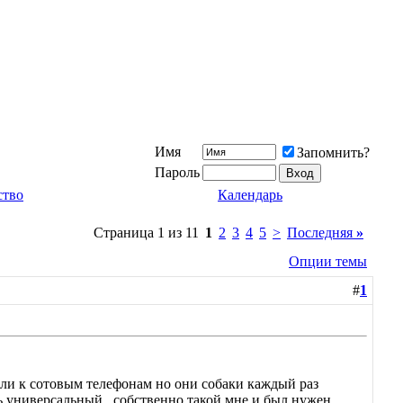
Имя
Запомнить?
Пароль
ство
Календарь
Страница 1 из 11
1
2
3
4
5
>
Последняя
»
Опции темы
#
1
пли к сотовым телефонам но они собаки каждый раз
ь универсальный . собственно такой мне и был нужен