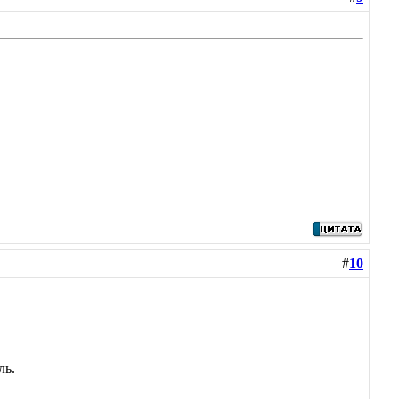
#
10
ль.