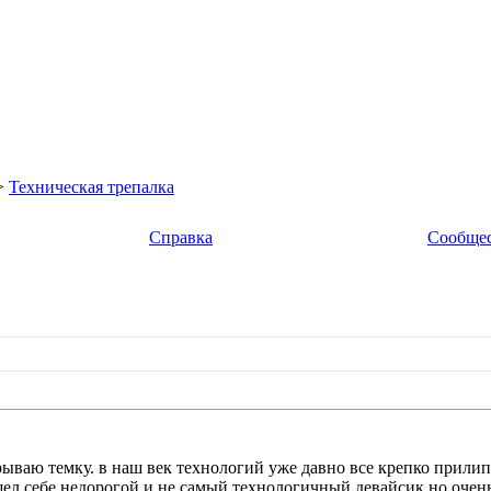
>
Техническая трепалка
Справка
Сообще
крываю темку. в наш век технологий уже давно все крепко прили
шел себе недорогой и не самый технологичный девайсик но очен