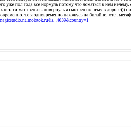
его уже пол года все нормуль потому что ломаться в нем нечему. с
 кстати матч зенит - ливерпуль я смотрел по нему в дороге))) но 
временно. т.е я одновременно нахожусь на билайне. мтс . мегаф
/magicstudio.na.molotok.ru/lis...4839&country=1