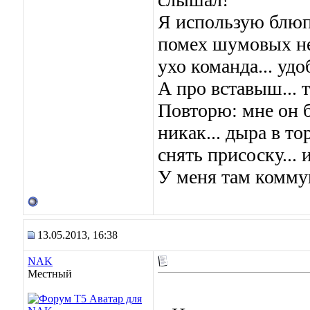
Я использую блюпу
помех шумовых нет
ухо команда... удо
А про вставыш... т
Повторю: мне он б
никак... дыра в то
снять присоску... 
У меня там коммун
13.05.2013, 16:38
NAK
Местный