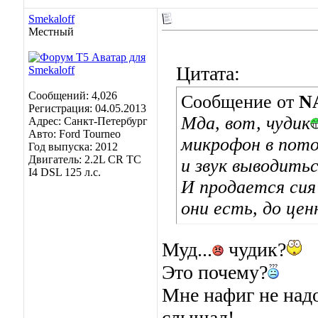
Smekaloff
Местный
Цитата:
Сообщений: 4,026
Сообщение от
N
Регистрация: 04.05.2013
Мда, вот, чудик
Адрес: Санкт-Петербург
Авто: Ford Tourneo
микрофон в пото
Год выпуска: 2012
Двигатель: 2.2L CR TC
и звук выводить
I4 DSL 125 л.с.
И продается сия
они есть, до цен
Муд...
чудик?
Это почему?
Мне нафиг не надо
слышал!