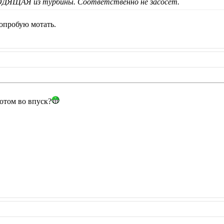
ДЯЩАЯ из турбины. Соответственно не засосёт.
попробую мотать.
потом во впуск?