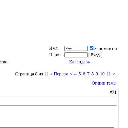
Имя
Запомнить?
Пароль
ство
Календарь
Страница 8 из 11
«
Первая
<
4
5
6
7
8
9
10
11
>
Опции темы
#
71