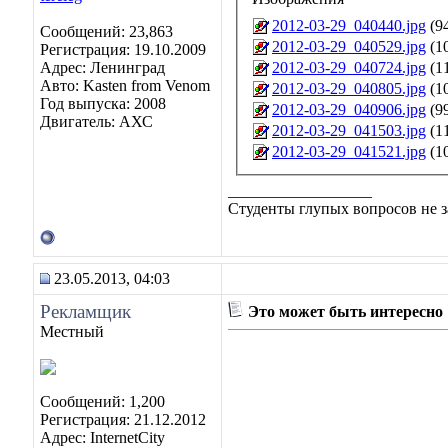
2012-03-29_040440.jpg
(94
Сообщений: 23,863
2012-03-29_040529.jpg
(10
Регистрация: 19.10.2009
2012-03-29_040724.jpg
(11
Адрес: Ленинград
Авто: Kasten from Venom
2012-03-29_040805.jpg
(10
Год выпуска: 2008
2012-03-29_040906.jpg
(99
Двигатель: АХС
2012-03-29_041503.jpg
(11
2012-03-29_041521.jpg
(10
__________________
Студенты глупых вопросов не з
23.05.2013, 04:03
Рекламщик
Это может быть интересно
Местный
Сообщений: 1,200
Регистрация: 21.12.2012
Адрес: InternetCity