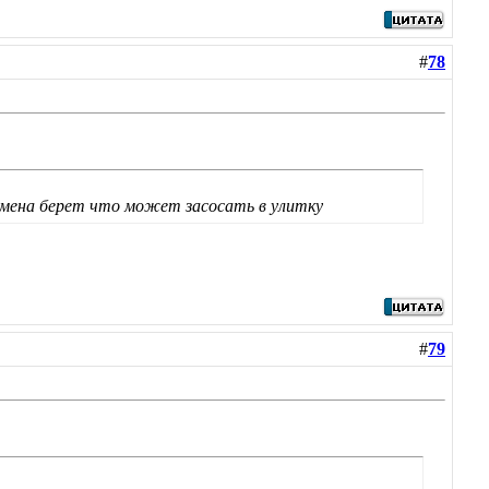
#
78
змена берет что может засосать в улитку
#
79