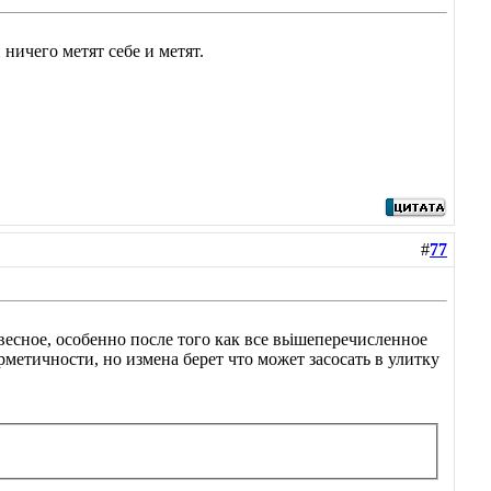
и ничего метят себе и метят.
#
77
весное, особенно после того как все вьішеперечисленное
метичности, но измена берет что может засосать в улитку