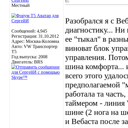
СергейИ
Местный
Разобрался я с Ве
диагностику... Ни 
Сообщений: 4,945
Регистрация: 31.10.2012
ее "тыкал" в разн
Адрес: Москва-Коломна
виноват блок упра
Авто: VW Транспортер
Т5
управления. Пото
Год выпуска: 2008
Двигатель: BRS
шина комфорта... 
всего этого удало
предполагаемой "м
работала та часть,
таймером - линия 
шине (2 нога на 
и Вебаста после з