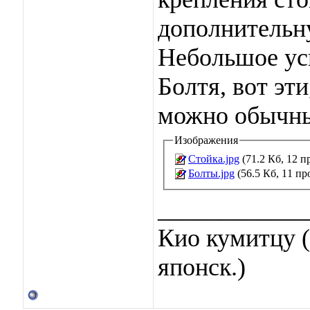
дополнительну
Небольшое уси
Болтя, вот эт
можно обычны
Изображения
Стойка.jpg
(71.2 Кб, 12 п
Болты.jpg
(56.5 Кб, 11 пр
____________
Кио кумитцу (
японск.)