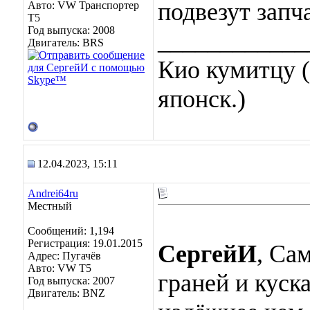
подвезут запч
Авто: VW Транспортер
Т5
Год выпуска: 2008
____________
Двигатель: BRS
Кио кумитцу (
японск.)
12.04.2023, 15:11
Andrei64ru
Местный
Сообщений: 1,194
Регистрация: 19.01.2015
СергейИ
, Са
Адрес: Пугачёв
Авто: VW T5
граней и куск
Год выпуска: 2007
Двигатель: BNZ