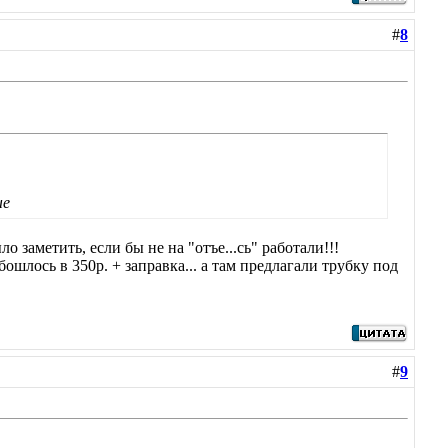
#
8
ые
о заметить, если бы не на "отъе...сь" работали!!!
ошлось в 350р. + заправка... а там предлагали трубку под
#
9