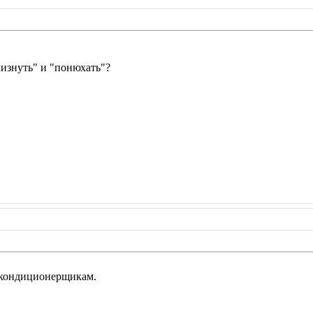
 "лизнуть" и "понюхать"?
м кондиционерщикам.