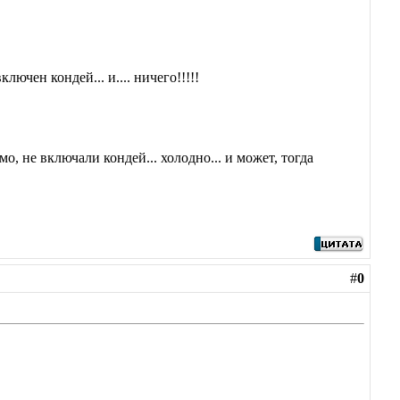
лючен кондей... и.... ничего!!!!!
о, не включали кондей... холодно... и может, тогда
#
0