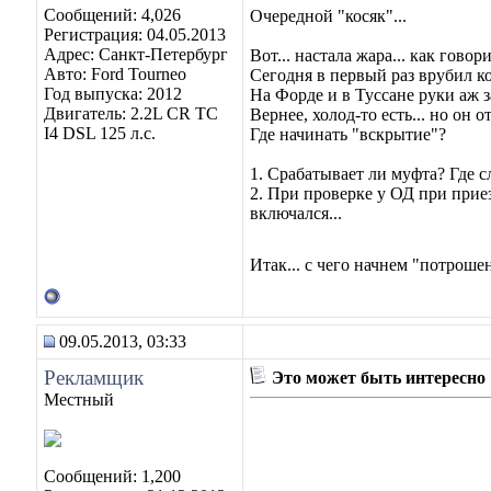
Сообщений: 4,026
Очередной "косяк"...
Регистрация: 04.05.2013
Адрес: Санкт-Петербург
Вот... настала жара... как говори
Авто: Ford Tourneo
Сегодня в первый раз врубил конд
Год выпуска: 2012
На Форде и в Туссане руки аж зам
Двигатель: 2.2L CR TC
Вернее, холод-то есть... но он от
I4 DSL 125 л.с.
Где начинать "вскрытие"?
1. Срабатывает ли муфта? Где 
2. При проверке у ОД при приезд
включался...
Итак... с чего начнем "потроше
09.05.2013, 03:33
Рекламщик
Это может быть интересно
Местный
Сообщений: 1,200