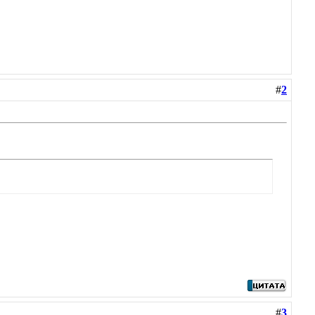
#
2
#
3