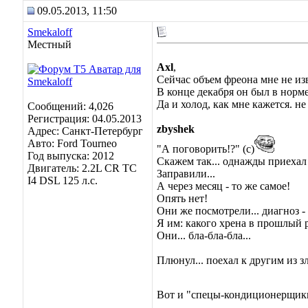
09.05.2013, 11:50
Smekaloff
Местный
Axl
,
Сейчас объем фреона мне не из
В конце декабря он был в норме,
Да и холод, как мне кажется. н
Сообщений: 4,026
Регистрация: 04.05.2013
zbyshek
Адрес: Санкт-Петербург
Авто: Ford Tourneo
"А поговорить!?" (с)
Год выпуска: 2012
Скажем так... однажды приехал 
Двигатель: 2.2L CR TC
Заправили...
I4 DSL 125 л.с.
А через месяц - то же самое!
Опять нет!
Они же посмотрели... диагноз -
Я им: какого хрена в прошлый 
Они... бла-бла-бла...
Плюнул... поехал к другим из зл
Вот и "спецы-кондиционерщики