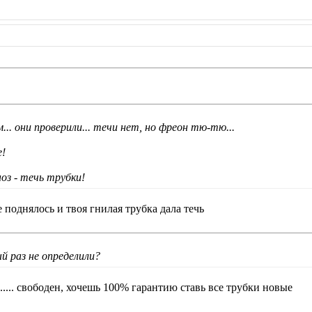
... они проверили... течи нет, но фреон тю-тю...
е!
оз - течь трубки!
 поднялось и твоя гнилая трубка дала течь
ый раз не определили?
..... свободен, хочешь 100% гарантию ставь все трубки новые