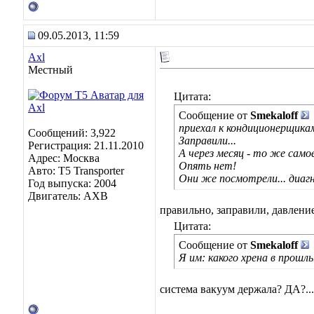
09.05.2013, 11:59
Axl
Местный
Цитата:
Сообщение от
Smekaloff
приехал к кондиционерщикам
Сообщений: 3,922
Заправили...
Регистрация: 21.11.2010
А через месяц - то же само
Адрес: Москва
Опять нет!
Авто: Т5 Transporter
Они же посмотрели... диагн
Год выпуска: 2004
Двигатель: АХВ
правильно, заправили, давление
Цитата:
Сообщение от
Smekaloff
Я им: какого хрена в прошл
система вакуум держала? ДА?...