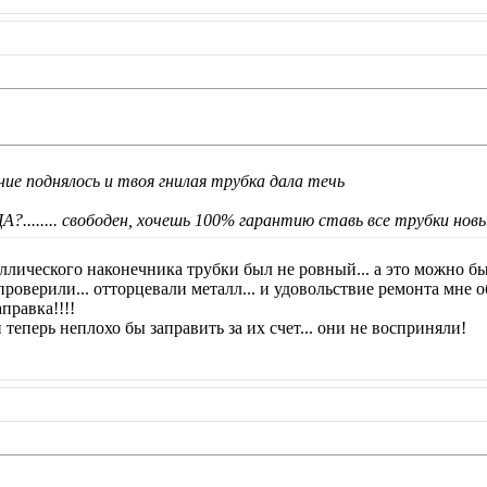
ение поднялось и твоя гнилая трубка дала течь
?........ свободен, хочешь 100% гарантию ставь все трубки нов
таллического наконечника трубки был не ровный... а это можно был
роверили... отторцевали металл... и удовольствие ремонта мне об
аправка!!!!
 и теперь неплохо бы заправить за их счет... они не восприняли!