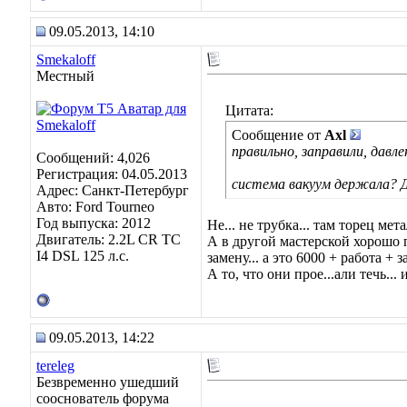
09.05.2013, 14:10
Smekaloff
Местный
Цитата:
Сообщение от
Axl
правильно, заправили, давл
Сообщений: 4,026
Регистрация: 04.05.2013
система вакуум держала? ДА
Адрес: Санкт-Петербург
Авто: Ford Tourneo
Год выпуска: 2012
Не... не трубка... там торец ме
Двигатель: 2.2L CR TC
А в другой мастерской хорошо п
I4 DSL 125 л.с.
замену... а это 6000 + работа + з
А то, что они прое...али течь...
09.05.2013, 14:22
tereleg
Безвременно ушедший
сооснователь форума