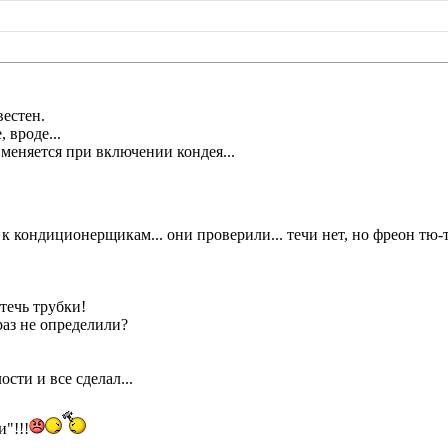
вестен.
 вроде...
е меняется при включении кондея...
к кондиционерщикам... они проверили... течи нет, но фреон тю-т
 течь трубки!
раз не определили?
ости и все сделал...
"!!!