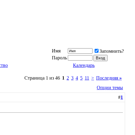
Имя
Запомнить?
Пароль
ство
Календарь
Страница 1 из 46
1
2
3
4
5
11
>
Последняя
»
Опции темы
#
1