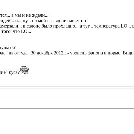
тся... а мы и не ждали...
ей... и... ну... на мой взгляд не пашет он!
ерзали... в салоне было прохладно... а тут... температура LO... вк
 того, что LO...
слушать?
е "из оттуда" 30 декабря 2012г. - уровень фриона в норме. Видим
ние" буса?