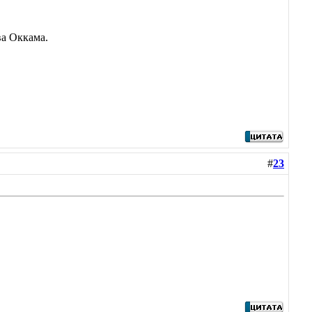
ва Оккама.
#
23