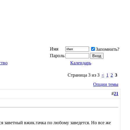
Имя
Запомнить?
Пароль
ство
Календарь
Страница 3 из 3
<
1
2
3
Опции темы
#
21
ся заветный вжик.тачка по любому заведется. Но все же