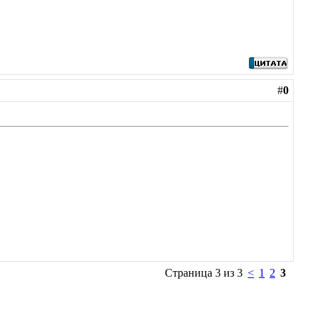
#
0
Страница 3 из 3
<
1
2
3