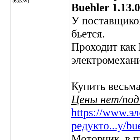
(63KW)
Buehler 1.13.0
У поставщиков
бьется.
Проходит как
электромехани
Купить весьма
Цены нет/под з
https://www.э
редукто...y/bu
Моторчик, в п