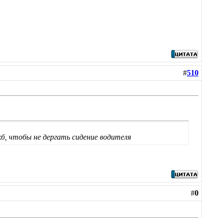
#
510
б, чтобы не дергать сидение водителя
#
0