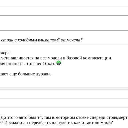
я стран с холодным климатом" отменена?
лера:
устанавливается на все модели в базовой комплектации.
удя по инфе - это спецОтказ.
екают еще большие дураки.
 До этого авто был т4, там в моторном отсеке спереди стоял,ме
е? И можно ли переделать на пультик как от автономной?