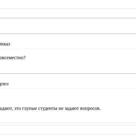
Отказ
повсеместно?
рзел
адают, это глупые студенты не задают вопросов.