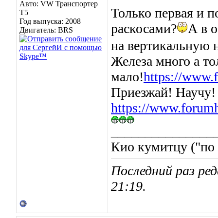
Авто: VW Транспортер
Только первая и п
Т5
Год выпуска: 2008
раскосами?
А в 
Двигатель: BRS
на вертикальную 
Железа много а то
мало!
https://www.
Приезжай! Научу!
https://www.forumh
_______________
Кио кумитцу ("по 
Последний раз ред
21:19
.