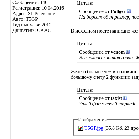
Сообщений: 140
Цитата:
Регистрация: 10.04.2016
Сообщение от
Follger
Адрес: St. Petersburg
На дорест один размер, посл
Авто: T5GP
Год выпуска: 2012
Двигатель: CAAC
В исходном посте написано же:
Цитата:
Сообщение от
venom
Все головы с китая говно. Ж
Железо больше чем в половине в
большому счету 2 функции: запу
Цитата:
Сообщение от
taxist
Залей фото своей торпеды, 
Изображения
T5GP.jpg
(35.8 Кб, 23 пр