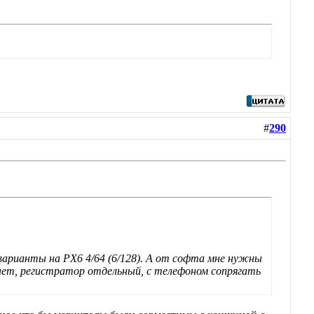
#
290
 варианты на PX6 4/64 (6/128). А от софта мне нужны
е нет, регистратор отдельный, c телефоном сопрягать