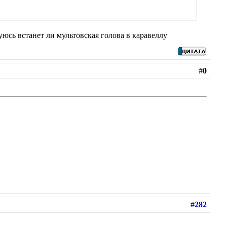
уюсь встанет ли мультовская голова в каравеллу
#
0
#
282