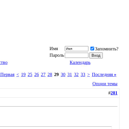
Имя
Запомнить?
Пароль
ство
Календарь
Первая
<
19
25
26
27
28
29
30
31
32
33
>
Последняя
»
Опции темы
#
281