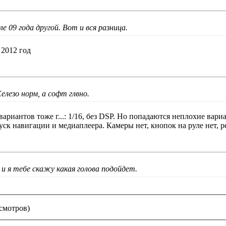
е 09 года другой. Вот и вся разница.
 2012 год
елезо норм, а софт глвно.
ариантов тоже г...: 1/16, без DSP. Но попадаются неплохие вари
ск навигации и медиаплеера. Камеры нет, кнопок на руле нет, р
и я тебе скажу какая голова подойдет.
осмотров)