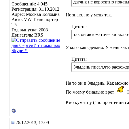
датчик не корректно показ
Сообщений: 4,945
Регистрация: 31.10.2012
Адрес: Москва-Коломна
Не знаю, но у меня так.
Авто: VW Транспортер
Т5
Цитата:
Год выпуска: 2008
так он автоматически включ
Двигатель: BRS
У кого как сделано. У меня как
Цитата:
Злыдень писал,что расхожде
На то он и Злыдень. Как можно 
По моему банально врет
Н
__________________
Кио кумитцу ("по прочтении сже
26.12.2013, 17:09