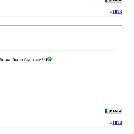
#
1073
иборке было бы тоже 90
#
1074