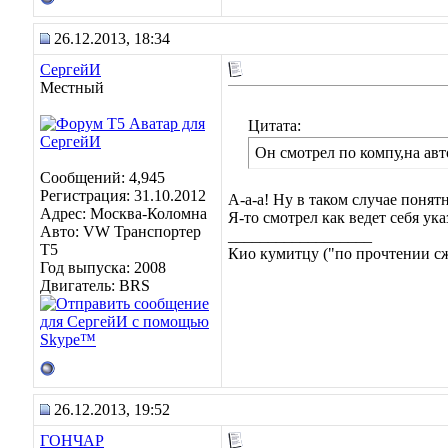
26.12.2013, 18:34
СергейИ
Местный
Цитата:
Он смотрел по компу,на авто
Сообщений: 4,945
Регистрация: 31.10.2012
А-а-а! Ну в таком случае понят
Адрес: Москва-Коломна
Я-то смотрел как ведет себя ук
Авто: VW Транспортер
__________________
Т5
Кио кумитцу ("по прочтении сже
Год выпуска: 2008
Двигатель: BRS
26.12.2013, 19:52
ГОНЧАР