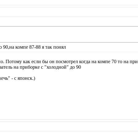
 90,на компе 87-88 я так понял
но. Потому как если бы он посмотрел когда на компе 70 то на пр
азатель на приборке с "холодной" до 90
чь" - с японск.)