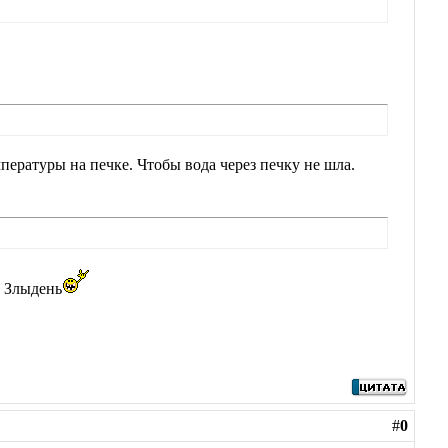
мпературы на печке. Чтобы вода через печку не шла.
х Злыдень
#
0