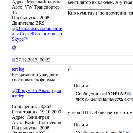
Адрес: Москва-Коломна
вентилятор выключен. А у тебя 
Авто: VW Транспортер
__________________
Т5
Кио кумитцу ("по прочтении сже
Год выпуска: 2008
Двигатель: BRS
27.12.2013, 00:22
tereleg
Безвременно ушедший
сооснователь форума
Цитата:
Сообщение от
ГОНЧАР
так он автоматически вклю
Сообщений: 23,863
Регистрация: 19.10.2009
у тебя ППП. Включается в этом
Адрес: Ленинград
Авто: Kasten from Venom
Цитата:
Год выпуска: 2008
Сообщение от
СергейИ