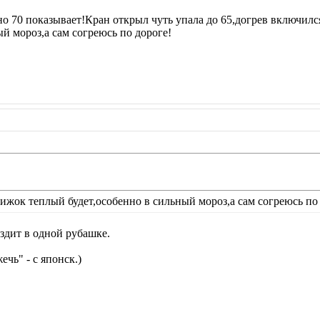
вно 70 показывает!Кран открыл чуть упала до 65,догрев включил
й мороз,а сам согреюсь по дороге!
ижок теплый будет,особенно в сильный мороз,а сам согреюсь по 
ездит в одной рубашке.
чь" - с японск.)