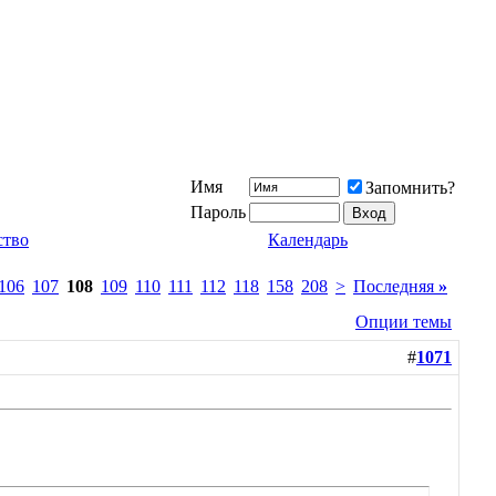
Имя
Запомнить?
Пароль
ство
Календарь
106
107
108
109
110
111
112
118
158
208
>
Последняя
»
Опции темы
#
1071