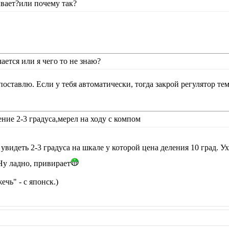
ывает?или почему так?
ается или я чего то не знаю?
 поставлю. Если у тебя автоматически, тогда закрой регулятор те
ние 2-3 градуса,мерел на ходу с компом
увидеть 2-3 градуса на шкале у которой цена деления 10 град. У
у ладно, привирает
чь" - с японск.)