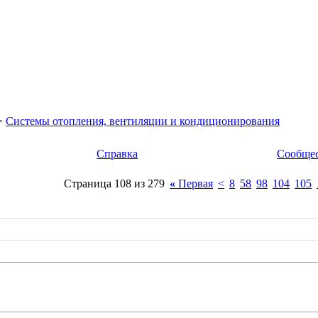
>
Системы отопления, вентиляции и кондиционирования
Справка
Сообще
Страница 108 из 279
«
Первая
<
8
58
98
104
105