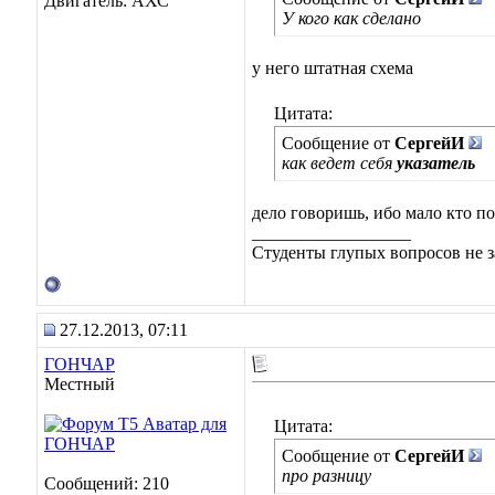
Двигатель: АХС
У кого как сделано
у него штатная схема
Цитата:
Сообщение от
СергейИ
как ведет себя
указатель
дело говоришь, ибо мало кто п
__________________
Студенты глупых вопросов не з
27.12.2013, 07:11
ГОНЧАР
Местный
Цитата:
Сообщение от
СергейИ
про разницу
Сообщений: 210