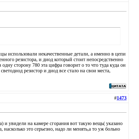
йцы использовали некачественные детали, а именно в цепи
венного резистора, и диод который стоит непосредственно
дну сторону 780 эта цифра говорит о то что туда куда он
светодиод резистор и диод все стало на свои места,
#
1473
а) и увидели на камере сгорания вот такую вещь( указано
 насколько это серьезно, надо ли менять,а то уж больно