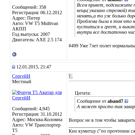
Всем привет, подскажите по
Сообщений: 358
вещь( указано стрелкой) ти
Регистрация: 06.12.2012
менять,а то уж больно дор
Адрес: Питер
Проблема была в том что не
Авто: VW T5 Multivan
пуститься и греет, и выкл
АКПП
внутри все достаточно чист
Год выпуска: 2007
Двигатель: AXE 2.5 174
#499 Уже 7лет полет нормальны
12.01.2015, 21:47
СергейИ
Местный
Цитата:
Сообщение от
alsand7
А может просто так завар
Сообщений: 4,945
Регистрация: 31.10.2012
Адрес: Москва-Коломна
Вопрос не в том чтобы заварить
Авто: VW Транспортер
__________________
Т5
Кио кумитцу ("по прочтении сже