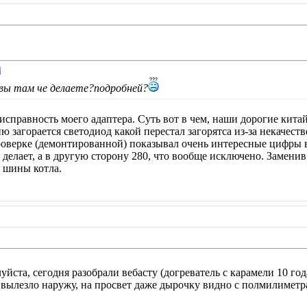
?вы там че делаете?подробней?
исправность моего адаптера. Суть вот в чем, наши дорогие кита
 загорается светодиод какой перестал загорятса из-за некачест
оверке (демонтированной) показывал очень интересные цифры в о
 делает, а в другую сторону 280, что вообще исключено. Заменив 
 шины котла.
йста, сегодня разобрали вебасту (догреватель с карамели 10 год
 вылезло наружу, на просвет даже дырочку видно с полмилиметра,