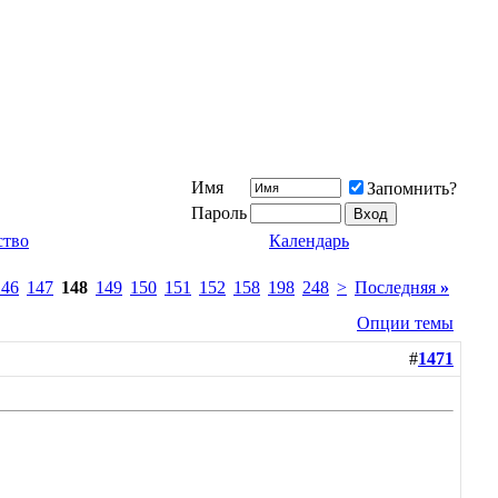
Имя
Запомнить?
Пароль
ство
Календарь
146
147
148
149
150
151
152
158
198
248
>
Последняя
»
Опции темы
#
1471