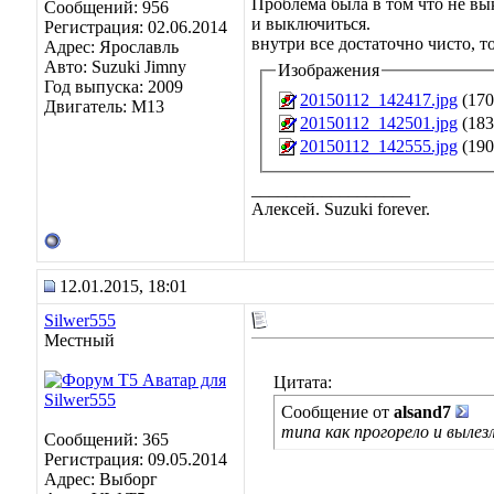
Проблема была в том что не вык
Сообщений: 956
и выключиться.
Регистрация: 02.06.2014
внутри все достаточно чисто, т
Адрес: Ярославль
Авто: Suzuki Jimny
Изображения
Год выпуска: 2009
20150112_142417.jpg
(170
Двигатель: M13
20150112_142501.jpg
(183
20150112_142555.jpg
(190
__________________
Алексей. Suzuki forever.
12.01.2015, 18:01
Silwer555
Местный
Цитата:
Сообщение от
alsand7
типа как прогорело и выле
Сообщений: 365
Регистрация: 09.05.2014
Адрес: Выборг