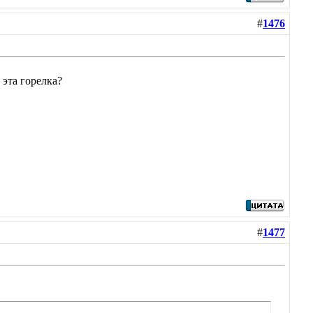
#
1476
 эта горелка?
#
1477