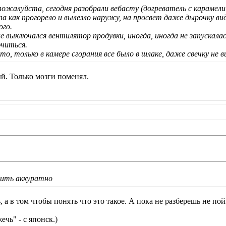
жалуйста, сегодня разобрали вебасту (догреватель с карамели 
па как прогорело и вылезло наружу, на просвет даже дырочку вид
ого.
 выключался вентилятор продувки, иногда, иногда не запускалас
ючиться.
о, только в камере сгорания все было в шлаке, даже свечку не в
й. Только мозги поменял.
ить аккуратно
, а в том чтобы понять что это такое. А пока не разберешь не по
чь" - с японск.)