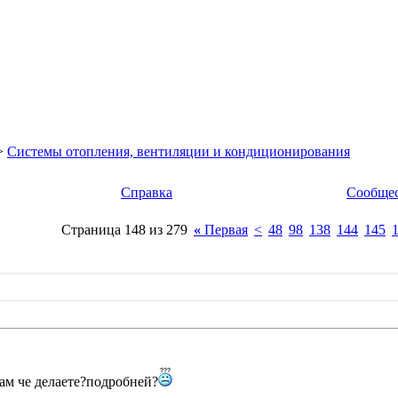
>
Системы отопления, вентиляции и кондиционирования
Справка
Сообще
Страница 148 из 279
«
Первая
<
48
98
138
144
145
там че делаете?подробней?