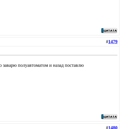
#
1479
сто заварю полуавтоматом и назад поставлю
#
1480