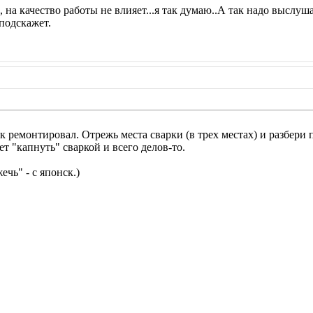
, на качество работы не влияет...я так думаю..А так надо выслуш
подскажет.
так ремонтировал. Отрежь места сварки (в трех местах) и разбер
ет "капнуть" сваркой и всего делов-то.
чь" - с японск.)