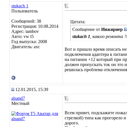
stukach 1
Пользователь
Сообщений: 38
Цитата:
Регистрация: 10.08.2014
Сообщение от
Инжирнер
Адрес: tambov
Авто: vw t5
stukach 1
, какого ремонта 
Год выпуска: 2008
Двигатель: axc
Вот и пришло время описать не
подключения адаптера к питанию
на питании +12 который при пр
должен пропускать ток он это и
решилась проблема отключения
12.01.2015, 15:39
alsand7
Местный
Всем привет, подскажите пожалу
стрелкой) типа как прогорело и
дорого.