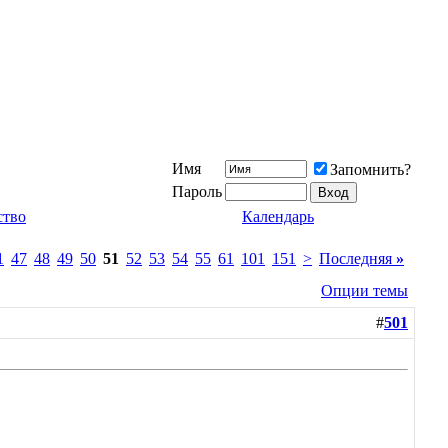
Имя
Запомнить?
Пароль
ство
Календарь
1
47
48
49
50
51
52
53
54
55
61
101
151
>
Последняя
»
Опции темы
#
501