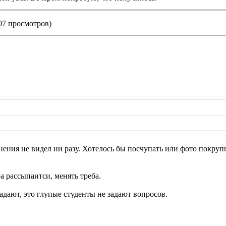
107 просмотров)
ения не видел ни разу. Хотелось бы посчупать или фото покрупне
а рассыпаитси, менять треба.
адают, это глупые студенты не задают вопросов.