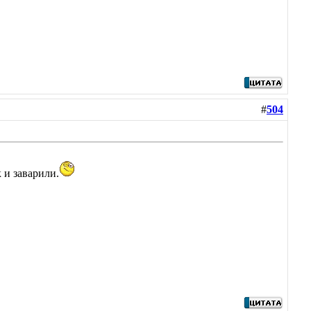
#
504
 и заварили.