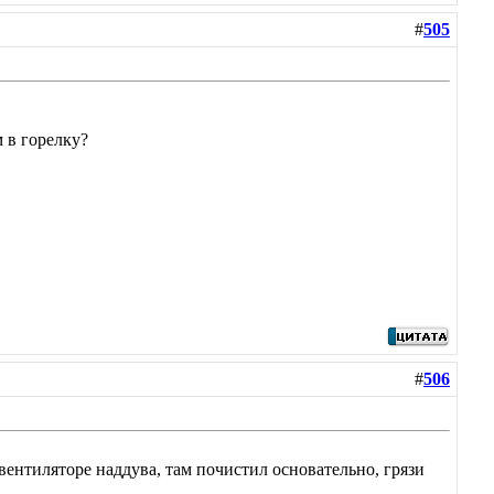
#
505
м в горелку?
#
506
 вентиляторе наддува, там почистил основательно, грязи