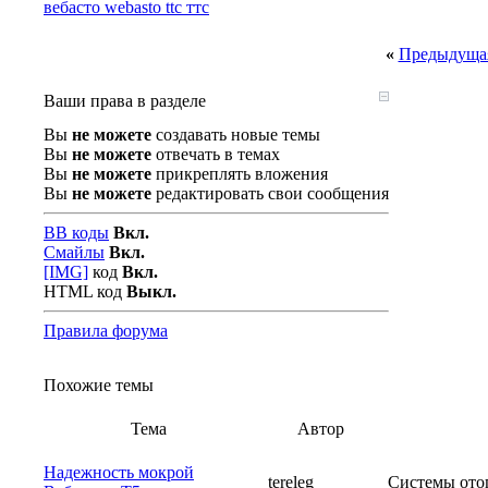
вебасто webasto ttc ттс
«
Предыдущая
Ваши права в разделе
Вы
не можете
создавать новые темы
Вы
не можете
отвечать в темах
Вы
не можете
прикреплять вложения
Вы
не можете
редактировать свои сообщения
BB коды
Вкл.
Смайлы
Вкл.
[IMG]
код
Вкл.
HTML код
Выкл.
Правила форума
Похожие темы
Тема
Автор
Надежность мокрой
tereleg
Системы ото