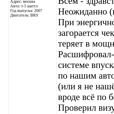
Всем - здравс
Адрес: москва
Авто: т-5 шаттл
Неожиданно (к
Год выпуска: 2007
Двигатель: BRS
При энергично
загорается че
теряет в мощн
Расшифровал-
системе впуск
по нашим авто 
(или я не наш
вроде всё по 
Проверил визу