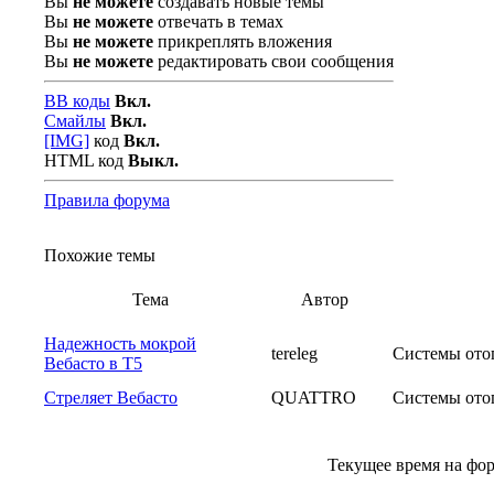
Вы
не можете
создавать новые темы
Вы
не можете
отвечать в темах
Вы
не можете
прикреплять вложения
Вы
не можете
редактировать свои сообщения
BB коды
Вкл.
Смайлы
Вкл.
[IMG]
код
Вкл.
HTML код
Выкл.
Правила форума
Похожие темы
Тема
Автор
Надежность мокрой
tereleg
Системы ото
Вебасто в Т5
Стреляет Вебасто
QUATTRO
Системы ото
Текущее время на фо