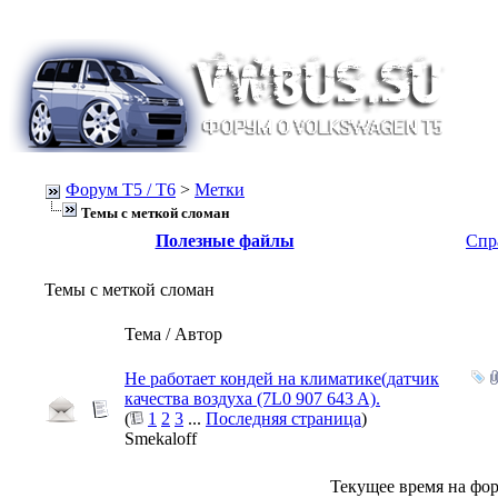
Форум Т5 / T6
>
Метки
Темы с меткой
сломан
Полезные файлы
Спр
Темы с меткой
сломан
Тема / Автор
Не работает кондей на климатике(датчик
качества воздуха (7L0 907 643 A).
(
1
2
3
...
Последняя страница
)
Smekaloff
Текущее время на фо