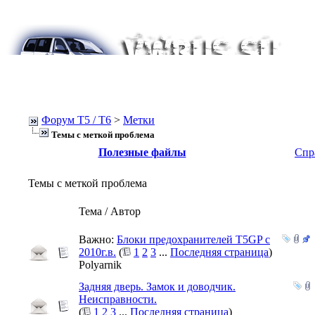
Форум Т5 / T6
>
Метки
Темы с меткой
проблема
Полезные файлы
Спр
Темы с меткой
проблема
Тема / Автор
Важно:
Блоки предохранителей Т5GP с
2010г.в.
(
1
2
3
...
Последняя страница
)
Polyarnik
Задняя дверь. Замок и доводчик.
Неисправности.
(
1
2
3
...
Последняя страница
)