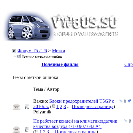
Форум Т5 / T6
>
Метки
Темы с меткой
ошибка
Полезные файлы
Спр
Темы с меткой
ошибка
Тема / Автор
Важно:
Блоки предохранителей Т5GP с
2010г.в.
(
1
2
3
...
Последняя страница
)
Polyarnik
Не работает кондей на климатике(датчик
качества воздуха (7L0 907 643 A).
(
1
2
3
...
Последняя страница
)