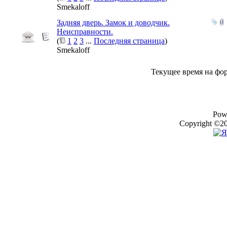
Smekaloff
Задняя дверь. Замок и доводчик.
Неисправности.
(
1
2
3
...
Последняя страница
)
Smekaloff
Текущее время на фо
Pow
Copyright ©20